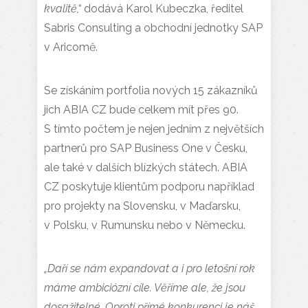
kvalitě,“
dodává Karol Kubeczka, ředitel
Sabris Consulting a obchodní jednotky SAP
v Aricomě.
Se získáním portfolia nových 15 zákazníků
jich ABIA CZ bude celkem mít přes 90.
S tímto počtem je nejen jedním z největších
partnerů pro SAP Business One v Česku,
ale také v dalších blízkých státech. ABIA
CZ poskytuje klientům podporu například
pro projekty na Slovensku, v Maďarsku,
v Polsku, v Rumunsku nebo v Německu.
„Daří se nám expandovat a i pro letošní rok
máme ambiciózní cíle. Věříme ale, že jsou
dosažitelné. Oproti přímé konkurenci je náš