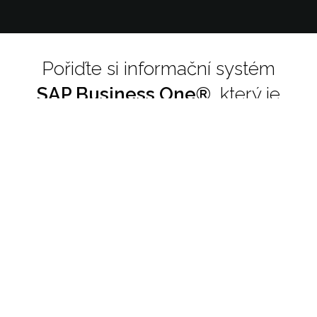
Pořiďte si informační systém
SAP Business One
®
,
který je
celosvětově nejoblíbenějším
řešením pro malé a střední
podniky
83 000+