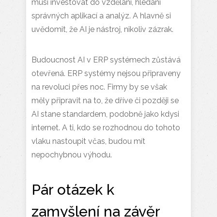
musí investovat do vzdělání, hledání
správných aplikací a analýz. A hlavně si
uvědomit, že AI je nástroj, nikoliv zázrak.
Budoucnost AI v ERP systémech zůstává
otevřená. ERP systémy nejsou připraveny
na revoluci přes noc. Firmy by se však
měly připravit na to, že dříve či později se
AI stane standardem, podobně jako kdysi
internet. A ti, kdo se rozhodnou do tohoto
vlaku nastoupit včas, budou mít
nepochybnou výhodu.
Pár otázek k
zamyšlení na závěr