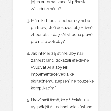
jejich automatizace AI přinesla
zásadní změnu?
Mám k dispozici odborníky nebo
partnery, kteří dokážou ob­jek­tiv­ně
zhodnotit, zda je AI vhodná právě
pro naše potřeby?
Jak interně zajistíme, aby naši
zaměstnanci dokázali efektivně
využívat AI a aby její
implementace vedla ke
skutečnému zlepšení, ne pouze ke
komplikacím?
Hrozí naší firmě, že při čekání na
vyspělejší AI technologie zů­sta­ne­