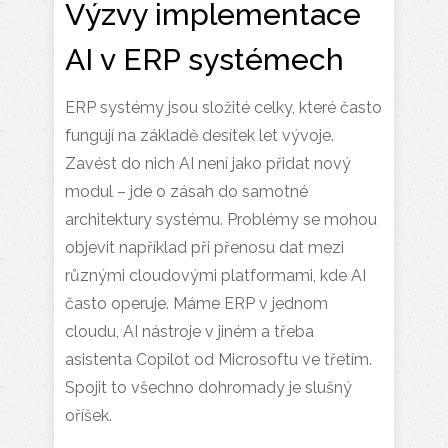
Výzvy implementace
AI v ERP systémech
ERP systémy jsou složité celky, které často
fungují na základě desítek let vývoje.
Zavést do nich AI není jako přidat nový
modul – jde o zásah do samotné
architektury systému. Problémy se mohou
objevit například při přenosu dat mezi
různými cloudovými platformami, kde AI
často operuje. Máme ERP v jednom
cloudu, AI nástroje v jiném a třeba
asistenta Copilot od Microsoftu ve třetím.
Spojit to všechno dohromady je slušný
oříšek.