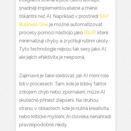
snadněji implementovatelné a méně
riskantní než AI. Například v prostředí
SAP
Business One
je možné automatizovat
procesy pomocí nástrojů jako
B1UP
, které
minimalizují chyby a zrychlují rutinní úkoly.
Tyto technologie nejsou tak sexy jako AI,
ale jejich efektivita je nesporná.
Zajímavé je také sledovat, jak AI mění role
lidí v procesech. Tam, kde je lidský faktor
zdrojem chyb nebo zpomalení, může AI
skutečně přinést zlepšení. Na druhou
stranu, v oblastech, kde je nutná kreativita
nebo kritické myšlení, AI člověka nenahradí
pravděpodobně nikdy.