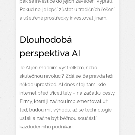
pak se investice do jejich zavedení vyplatí.
Pokud ne, je lepší zůstat u tradičních řešení
a ušetřené prostředky investovat jinam.
Dlouhodobá
perspektiva AI
Je AI jen módním výstřelkem, nebo
skutečnou revolucí? Zdá se, že pravda leží
někde uprostřed. AI dnes stojí tam, kde
internet před třiceti lety – na začátku cesty.
Firmy, které ji začnou implementovat už
teď, budou mít výhodu, až se technologie
ustálí a začne být běžnou součástí
každodenního podnikání.