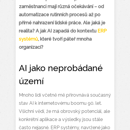
zaměstnanci mají různá očekávání – od
automatizace rutinních procesů až po
přímé nahrazení lidské práce. Ale jaká je
realita? A jak AI zapadá do kontextu
ERP
systémů
, které tvoří páteř mnoha
organizací?
AI jako neprobádané
území
Mnoho lidí včetně mě přirovnává současný
stav AI k internetovému boomu 90. let.
Všichni vědí, že má obrovský potenciál, ale
konkrétní aplikace a výsledky jsou stále
často nejasné. ERP systémy, navržené jako