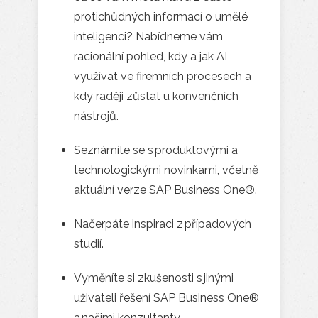
protichůdných informací o umělé
inteligenci? Nabídneme vám
racionální pohled, kdy a jak AI
využívat ve firemních procesech a
kdy raději zůstat u konvenčních
nástrojů.
Seznámíte se s produktovými a
technologickými novinkami, včetně
aktuální verze SAP Business One®.
Načerpáte inspiraci z případových
studií.
Vyměníte si zkušenosti s jinými
uživateli řešení SAP Business One®
a našimi konzultanty.