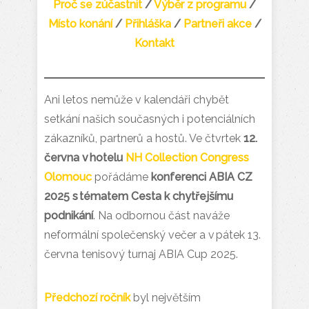
Proč se zúčastnit
/
Výběr z programu
/
Místo konání
/
Přihláška
/
Partneři akce
/
Kontakt
Ani letos nemůže v kalendáři chybět
setkání našich současných i potenciálních
zákazníků, partnerů a hostů. Ve čtvrtek
12.
června v hotelu
NH Collection Congress
Olomouc
pořádáme
konferenci ABIA CZ
2025 s tématem Cesta k chytřejšímu
podnikání
. Na odbornou část naváže
neformální společenský večer a v pátek 13.
června tenisový turnaj ABIA Cup 2025.
Předchozí ročník
byl největším